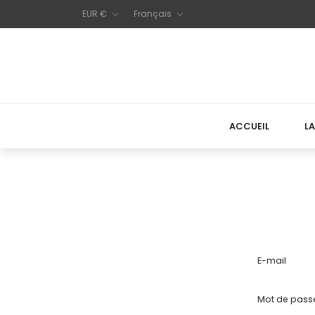
EUR €
Français


ACCUEIL
LA
E-mail
Mot de pass