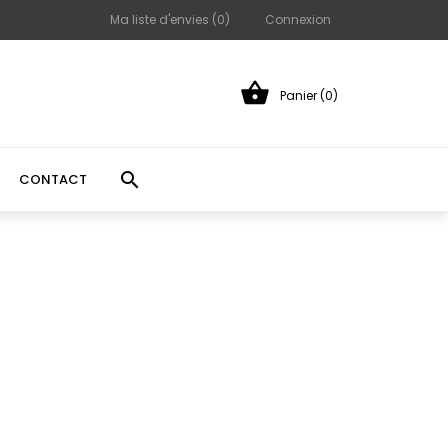
Ma liste d'envies (
0
)
Connexion

Panier (0)

CONTACT