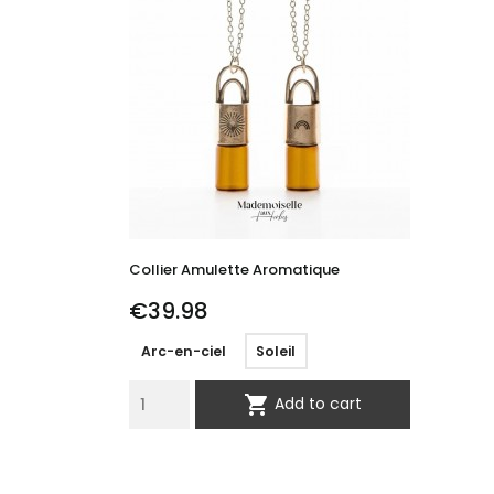
Collier Amulette Aromatique
Price
€39.98
Arc-en-ciel
Soleil

Add to cart