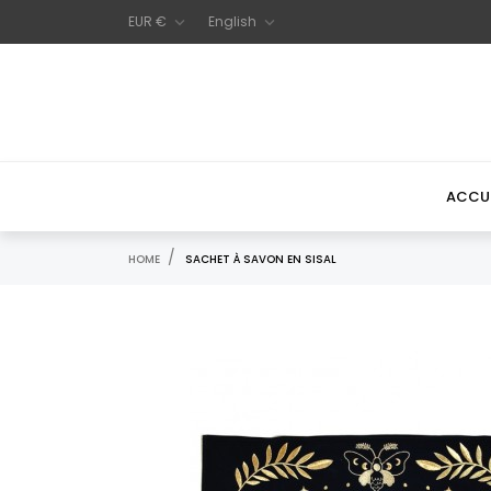
EUR €
English


ACCUE
HOME
SACHET À SAVON EN SISAL