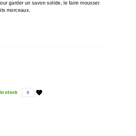
pour garder un savon solide, le faire mousser
tits morceaux.
favorite
in stock
0