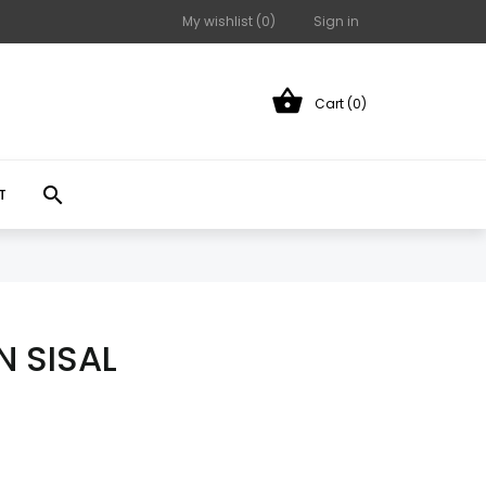
My wishlist (
0
)
Sign in

Cart (0)

T
N SISAL