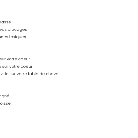
 passé
r vos blocages
nnes toxiques
sur votre coeur
a sur votre coeur
z-la sur votre table de chevet
agné.
oisse.