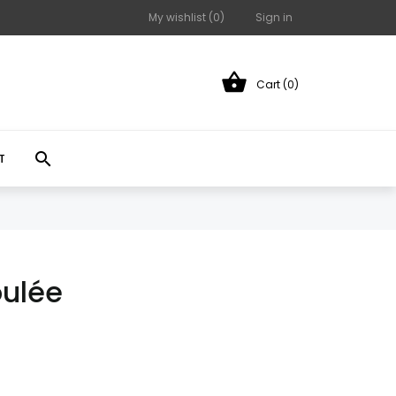
My wishlist (
0
)
Sign in

Cart (0)

T
oulée