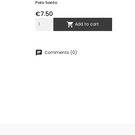
Palo Santo
Price
€7.50

Add to cart
chat
Comments (0)