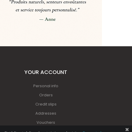
YOUR ACCOUNT
Personal info
Orders
Credit slips
Addresses
Vouchers