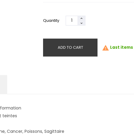
Quantity

ADD TO CART
Last items 
sformation
t teintes
e, Cancer, Poissons, Sagittaire