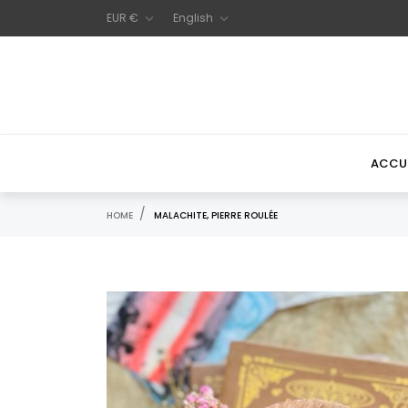
EUR €
English


ACCUE
HOME
MALACHITE, PIERRE ROULÉE