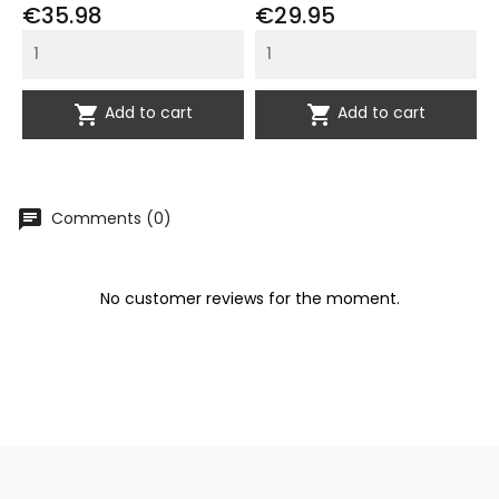
Price
Price
€35.98
€29.95


Add to cart
Add to cart
chat
Comments (0)
No customer reviews for the moment.