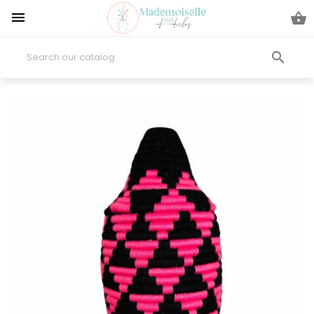


