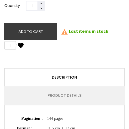
Quantity

ADD TO CART
Last items in stock
favorite
1
DESCRIPTION
PRODUCT DETAILS
Pagination :
144 pages
Format :
11,5 cm X 17 cm